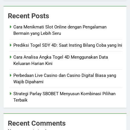
Recent Posts
Cara Menikmati Slot Online dengan Pengalaman
Bermain yang Lebih Seru
Prediksi Togel SDY 4D: Saat Insting Bilang Coba yang Ini
Cara Analisa Angka Togel 4D Menggunakan Data
Keluaran Harian Kini
Perbedaan Live Casino dan Casino Digital Biasa yang
Wajib Dipahami
Strategi Parlay SBOBET Menyusun Kombinasi Pilihan
Terbaik
Recent Comments