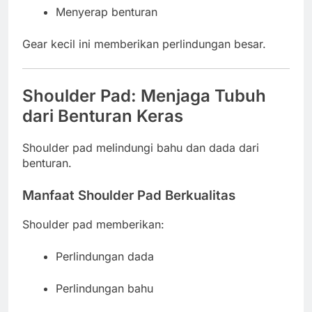
Menyerap benturan
Gear kecil ini memberikan perlindungan besar.
Shoulder Pad: Menjaga Tubuh
dari Benturan Keras
Shoulder pad melindungi bahu dan dada dari
benturan.
Manfaat Shoulder Pad Berkualitas
Shoulder pad memberikan:
Perlindungan dada
Perlindungan bahu