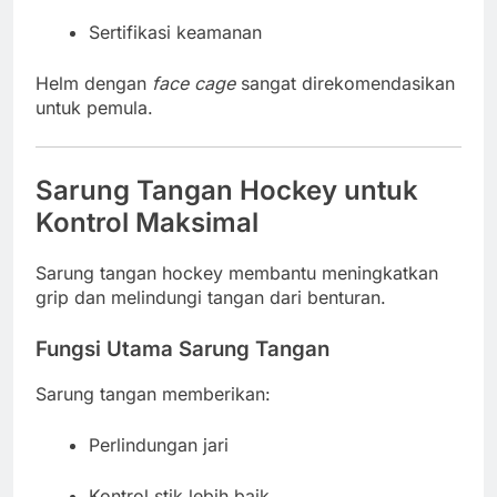
Sertifikasi keamanan
Helm dengan
face cage
sangat direkomendasikan
untuk pemula.
Sarung Tangan Hockey untuk
Kontrol Maksimal
Sarung tangan hockey membantu meningkatkan
grip dan melindungi tangan dari benturan.
Fungsi Utama Sarung Tangan
Sarung tangan memberikan:
Perlindungan jari
Kontrol stik lebih baik