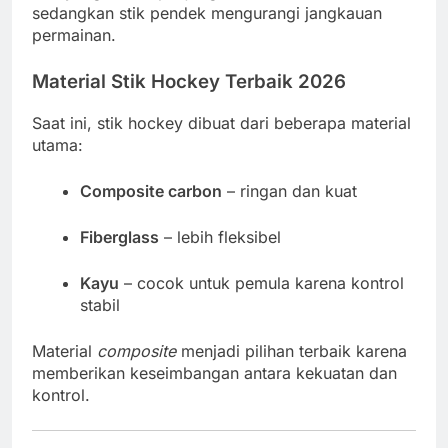
sedangkan stik pendek mengurangi jangkauan
permainan.
Material Stik Hockey Terbaik 2026
Saat ini, stik hockey dibuat dari beberapa material
utama:
Composite carbon
– ringan dan kuat
Fiberglass
– lebih fleksibel
Kayu
– cocok untuk pemula karena kontrol
stabil
Material
composite
menjadi pilihan terbaik karena
memberikan keseimbangan antara kekuatan dan
kontrol.