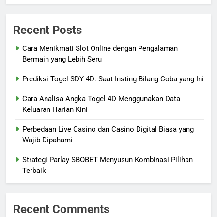
Recent Posts
Cara Menikmati Slot Online dengan Pengalaman
Bermain yang Lebih Seru
Prediksi Togel SDY 4D: Saat Insting Bilang Coba yang Ini
Cara Analisa Angka Togel 4D Menggunakan Data
Keluaran Harian Kini
Perbedaan Live Casino dan Casino Digital Biasa yang
Wajib Dipahami
Strategi Parlay SBOBET Menyusun Kombinasi Pilihan
Terbaik
Recent Comments