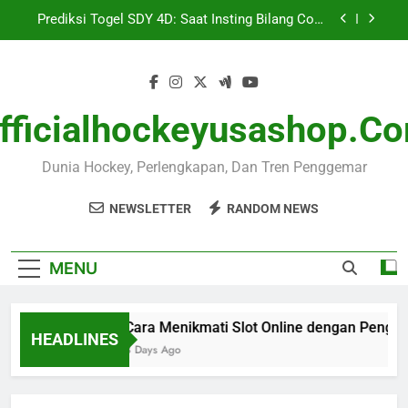
Skip
Prediksi Togel SDY 4D: Saat Insting Bilang Coba
to
yang Ini
content
Cara Analisa Angka Togel 4D Menggunakan Data
Keluaran Harian Kini
Perbedaan Live Casino dan Casino Digital Biasa
yang Wajib Dipahami
fficialhockeyusashop.c
Cara Menikmati Slot Online dengan Pengalaman
Bermain yang Lebih Seru
Dunia Hockey, Perlengkapan, Dan Tren Penggemar
Prediksi Togel SDY 4D: Saat Insting Bilang Coba
yang Ini
NEWSLETTER
RANDOM NEWS
Cara Analisa Angka Togel 4D Menggunakan Data
Keluaran Harian Kini
Perbedaan Live Casino dan Casino Digital Biasa
MENU
yang Wajib Dipahami
Cara Menikmati Slot Online dengan Pengal
HEADLINES
3 Days Ago