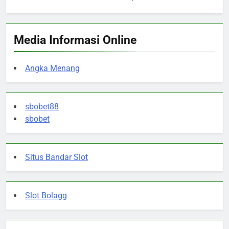
Media Informasi Online
Angka Menang
sbobet88
sbobet
Situs Bandar Slot
Slot Bolagg