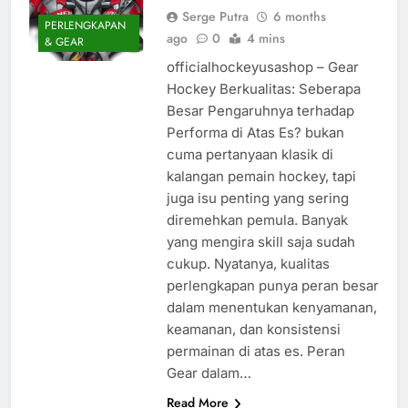
Serge Putra
6 months
PERLENGKAPAN
ago
0
4 mins
& GEAR
officialhockeyusashop – Gear
Hockey Berkualitas: Seberapa
Besar Pengaruhnya terhadap
Performa di Atas Es? bukan
cuma pertanyaan klasik di
kalangan pemain hockey, tapi
juga isu penting yang sering
diremehkan pemula. Banyak
yang mengira skill saja sudah
cukup. Nyatanya, kualitas
perlengkapan punya peran besar
dalam menentukan kenyamanan,
keamanan, dan konsistensi
permainan di atas es. Peran
Gear dalam…
Read More