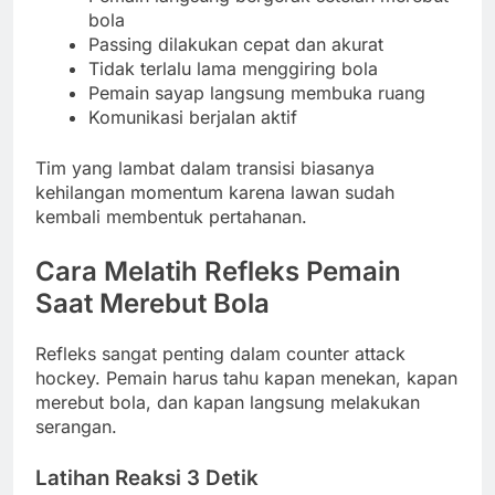
bola
Passing dilakukan cepat dan akurat
Tidak terlalu lama menggiring bola
Pemain sayap langsung membuka ruang
Komunikasi berjalan aktif
Tim yang lambat dalam transisi biasanya
kehilangan momentum karena lawan sudah
kembali membentuk pertahanan.
Cara Melatih Refleks Pemain
Saat Merebut Bola
Refleks sangat penting dalam counter attack
hockey. Pemain harus tahu kapan menekan, kapan
merebut bola, dan kapan langsung melakukan
serangan.
Latihan Reaksi 3 Detik