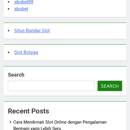
sbobet88
sbobet
Situs Bandar Slot
Slot Bolagg
Search
SEARCH
Recent Posts
Cara Menikmati Slot Online dengan Pengalaman
Bermain yang Lebih Seru