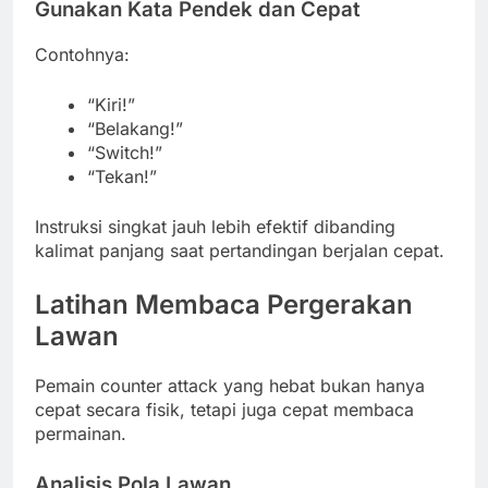
Gunakan Kata Pendek dan Cepat
Contohnya:
“Kiri!”
“Belakang!”
“Switch!”
“Tekan!”
Instruksi singkat jauh lebih efektif dibanding
kalimat panjang saat pertandingan berjalan cepat.
Latihan Membaca Pergerakan
Lawan
Pemain counter attack yang hebat bukan hanya
cepat secara fisik, tetapi juga cepat membaca
permainan.
Analisis Pola Lawan