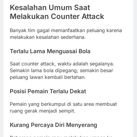
Kesalahan Umum Saat
Melakukan Counter Attack
Banyak tim gagal memanfaatkan peluang karena
melakukan kesalahan sederhana.
Terlalu Lama Menguasai Bola
Saat counter attack, waktu adalah segalanya.
Semakin lama bola dipegang, semakin besar
peluang lawan kembali bertahan.
Posisi Pemain Terlalu Dekat
Pemain yang berkumpul di satu area membuat
ruang gerak menjadi sempit.
Kurang Percaya Diri Menyerang