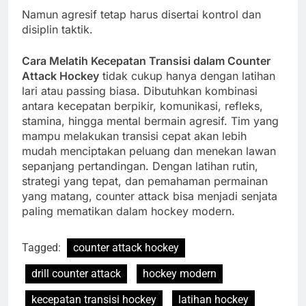
Namun agresif tetap harus disertai kontrol dan
disiplin taktik.
Cara Melatih Kecepatan Transisi dalam Counter
Attack Hockey
tidak cukup hanya dengan latihan
lari atau passing biasa. Dibutuhkan kombinasi
antara kecepatan berpikir, komunikasi, refleks,
stamina, hingga mental bermain agresif. Tim yang
mampu melakukan transisi cepat akan lebih
mudah menciptakan peluang dan menekan lawan
sepanjang pertandingan. Dengan latihan rutin,
strategi yang tepat, dan pemahaman permainan
yang matang, counter attack bisa menjadi senjata
paling mematikan dalam hockey modern.
Tagged:
counter attack hockey
drill counter attack
hockey modern
kecepatan transisi hockey
latihan hockey