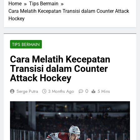
Home
Tips Bermain
Cara Melatih Kecepatan Transisi dalam Counter Attack
Hockey
TIPS BERMAIN
Cara Melatih Kecepatan
Transisi dalam Counter
Attack Hockey
0
Serge Putra
3 Months Ago
5 Mins