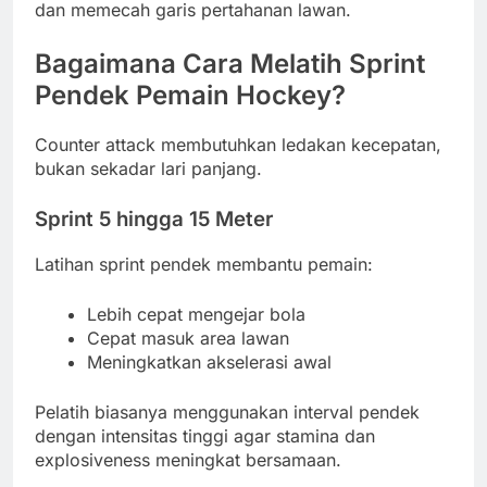
dan memecah garis pertahanan lawan.
Bagaimana Cara Melatih Sprint
Pendek Pemain Hockey?
Counter attack membutuhkan ledakan kecepatan,
bukan sekadar lari panjang.
Sprint 5 hingga 15 Meter
Latihan sprint pendek membantu pemain:
Lebih cepat mengejar bola
Cepat masuk area lawan
Meningkatkan akselerasi awal
Pelatih biasanya menggunakan interval pendek
dengan intensitas tinggi agar stamina dan
explosiveness meningkat bersamaan.