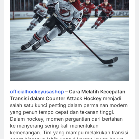
officialhockeyusashop
– Cara Melatih Kecepatan
Transisi dalam Counter Attack Hockey
menjadi
salah satu kunci penting dalam permainan modern
yang penuh tempo cepat dan tekanan tinggi.
Dalam hockey, momen pergantian dari bertahan
ke menyerang sering kali menentukan
kemenangan. Tim yang mampu melakukan transisi