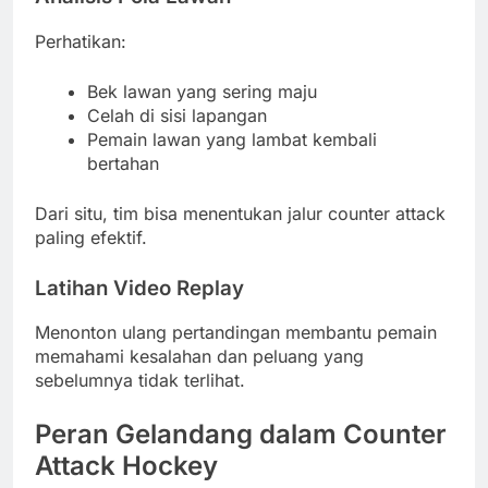
Perhatikan:
Bek lawan yang sering maju
Celah di sisi lapangan
Pemain lawan yang lambat kembali
bertahan
Dari situ, tim bisa menentukan jalur counter attack
paling efektif.
Latihan Video Replay
Menonton ulang pertandingan membantu pemain
memahami kesalahan dan peluang yang
sebelumnya tidak terlihat.
Peran Gelandang dalam Counter
Attack Hockey