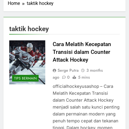
Home
taktik hockey
taktik hockey
Cara Melatih Kecepatan
Transisi dalam Counter
Attack Hockey
Serge Putra
3 months
ago
0
5 mins
TIPS BERMAIN
officialhockeyusashop – Cara
Melatih Kecepatan Transisi
dalam Counter Attack Hockey
menjadi salah satu kunci penting
dalam permainan modern yang
penuh tempo cepat dan tekanan
tinggi. Dalam hockey, momen