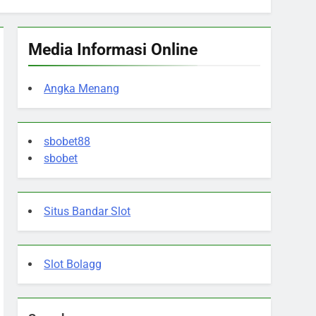
Media Informasi Online
Angka Menang
sbobet88
sbobet
Situs Bandar Slot
Slot Bolagg