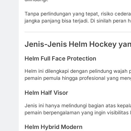
Tanpa perlindungan yang tepat, risiko cedera
jangka panjang bisa terjadi. Di sinilah peran
Jenis-Jenis Helm Hockey yan
Helm Full Face Protection
Helm ini dilengkapi dengan pelindung wajah 
pemain pemula hingga profesional yang me
Helm Half Visor
Jenis ini hanya melindungi bagian atas kepa
pemain berpengalaman yang ingin visibilitas l
Helm Hybrid Modern