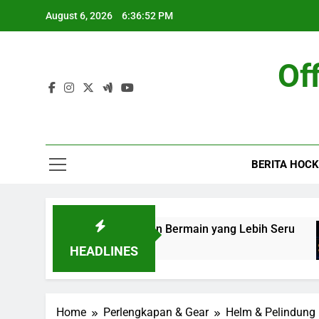
Skip
August 6, 2026
6:36:53 PM
to
content
Of
BERITA HOCK
an Pengalaman Bermain yang Lebih Seru
Pred
3 Day
HEADLINES
Home
Perlengkapan & Gear
Helm & Pelindung 