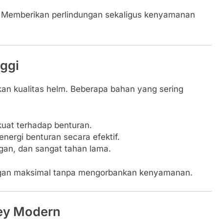
. Memberikan perlindungan sekaligus kenyamanan
nggi
an kualitas helm. Beberapa bahan yang sering
uat terhadap benturan.
nergi benturan secara efektif.
ngan, dan sangat tahan lama.
ungan maksimal tanpa mengorbankan kenyamanan.
key Modern