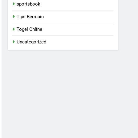
sportsbook
Tips Bermain
Togel Online
Uncategorized