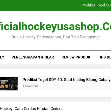
Prediksi Togel SD
Cara Analisa Angka Togel 4D M
ficialhockeyusashop.
Perbedaan Live Casino dan Cas
Dunia Hockey, Perlengkapan, Dan Tren Penggemar
Cara Menikmati Slot Online denga
Prediksi Togel SD
EY
PERLENGKAPAN & GEAR
REVIEW PRODUK
TIPS B
Cara Analisa Angka Togel 4D M
Perbedaan Live Casino dan Cas
iksi Togel SDY 4D: Saat Insting Bilang Coba yang Ini
s Ago
Hockey: Cara Cerdas Hindari Cedera