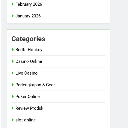
February 2026
January 2026
Categories
Berita Hockey
Casino Online
Live Casino
Perlengkapan & Gear
Poker Online
Review Produk
slot online