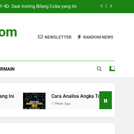
Y 4D: Saat Insting Bilang Coba yang Ini
enggunakan Data Keluaran Harian Kini
com
ino Digital Biasa yang Wajib Dipahami
NEWSLETTER
RANDOM NEWS
n Pengalaman Bermain yang Lebih Seru
Y 4D: Saat Insting Bilang Coba yang Ini
ERMAIN
enggunakan Data Keluaran Harian Kini
ino Digital Biasa yang Wajib Dipahami
Cara Analisa Angka Togel 4D Menggunakan Data Keluar
1 Week Ago