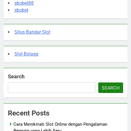
sbobet88
sbobet
Situs Bandar Slot
Slot Bolagg
Search
SEARCH
Recent Posts
Cara Menikmati Slot Online dengan Pengalaman
Bermain yang Lebih Seru