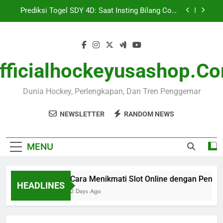
Skip
Prediksi Togel SDY 4D: Saat Insting Bilang Coba
to
yang Ini
content
Cara Analisa Angka Togel 4D Menggunakan Data
Keluaran Harian Kini
Perbedaan Live Casino dan Casino Digital Biasa
yang Wajib Dipahami
fficialhockeyusashop.c
Cara Menikmati Slot Online dengan Pengalaman
Bermain yang Lebih Seru
Dunia Hockey, Perlengkapan, Dan Tren Penggemar
Prediksi Togel SDY 4D: Saat Insting Bilang Coba
yang Ini
NEWSLETTER
RANDOM NEWS
Cara Analisa Angka Togel 4D Menggunakan Data
Keluaran Harian Kini
Perbedaan Live Casino dan Casino Digital Biasa
MENU
yang Wajib Dipahami
Cara Menikmati Slot Online dengan Penga
HEADLINES
2 Days Ago