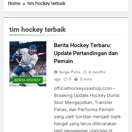
Home
tim hockey terbaik
tim hockey terbaik
Berita Hockey Terbaru:
Update Pertandingan dan
Pemain
Serge Putra
6 months
ago
0
5 mins
BERITA HOCKEY
officialhockeyusashop.com –
Breaking Update Hockey Dunia:
Skor Mengejutkan, Transfer
Panas, dan Performa Pemain
yang Jadi Sorotan menjadi topik
hangat yang terus dibicarakan
oleh penggemar olahraga di