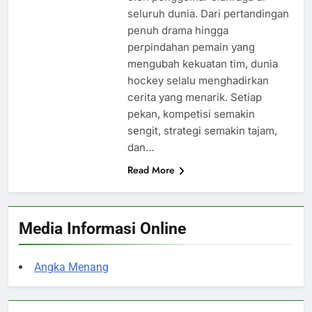
seluruh dunia. Dari pertandingan
penuh drama hingga
perpindahan pemain yang
mengubah kekuatan tim, dunia
hockey selalu menghadirkan
cerita yang menarik. Setiap
pekan, kompetisi semakin
sengit, strategi semakin tajam,
dan…
Read More
Media Informasi Online
Angka Menang