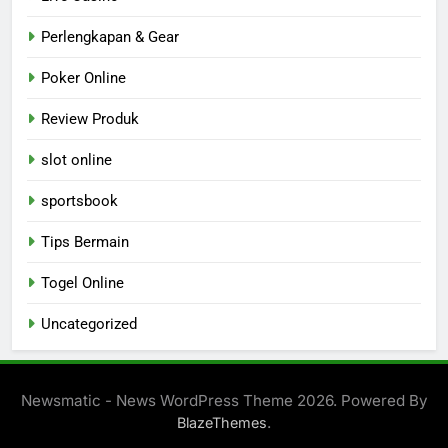
Perlengkapan & Gear
Poker Online
Review Produk
slot online
sportsbook
Tips Bermain
Togel Online
Uncategorized
Newsmatic - News WordPress Theme 2026. Powered By
.
BlazeThemes