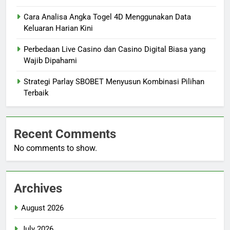
Cara Analisa Angka Togel 4D Menggunakan Data
Keluaran Harian Kini
Perbedaan Live Casino dan Casino Digital Biasa yang
Wajib Dipahami
Strategi Parlay SBOBET Menyusun Kombinasi Pilihan
Terbaik
Recent Comments
No comments to show.
Archives
August 2026
July 2026