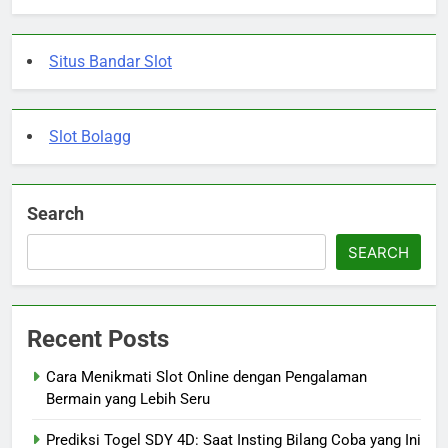
Situs Bandar Slot
Slot Bolagg
Search
SEARCH
Recent Posts
Cara Menikmati Slot Online dengan Pengalaman
Bermain yang Lebih Seru
Prediksi Togel SDY 4D: Saat Insting Bilang Coba yang Ini