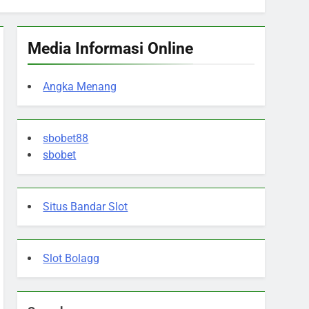
Media Informasi Online
Angka Menang
sbobet88
sbobet
Situs Bandar Slot
Slot Bolagg