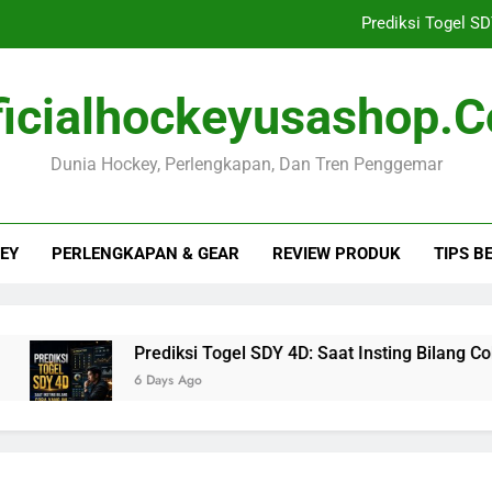
Prediksi Togel SD
Cara Analisa Angka Togel 4D M
ficialhockeyusashop.
Perbedaan Live Casino dan Cas
Dunia Hockey, Perlengkapan, Dan Tren Penggemar
Cara Menikmati Slot Online denga
Prediksi Togel SD
EY
PERLENGKAPAN & GEAR
REVIEW PRODUK
TIPS B
Cara Analisa Angka Togel 4D M
Perbedaan Live Casino dan Cas
Prediksi Togel SDY 4D: Saat Insting Bilang Coba yang
6 Days Ago