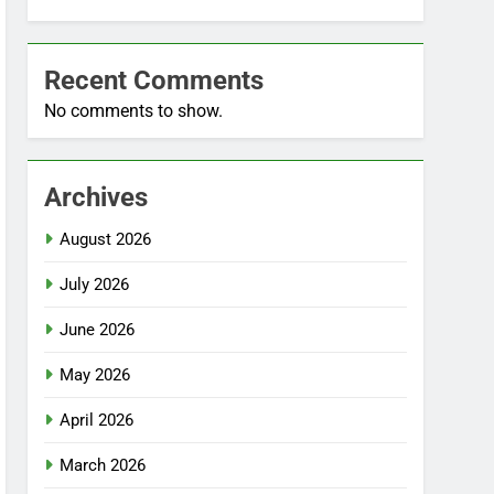
Recent Comments
No comments to show.
Archives
August 2026
July 2026
June 2026
May 2026
April 2026
March 2026