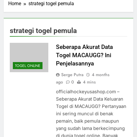
Home
strategi togel pemula
strategi togel pemula
Seberapa Akurat Data
Togel MACAUGG? Ini
Penjelasannya
TOGEL ONLINE
Serge Putra
4 months
ago
0
4 mins
officialhockeyusashop.com –
Seberapa Akurat Data Keluaran
Togel di MACAUGG? Pertanyaan
ini sering muncul di benak
pemain, baik pemula maupun
yang sudah lama berkecimpung
di dunia togel online. Banyak