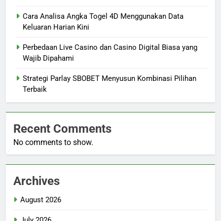
Cara Analisa Angka Togel 4D Menggunakan Data
Keluaran Harian Kini
Perbedaan Live Casino dan Casino Digital Biasa yang
Wajib Dipahami
Strategi Parlay SBOBET Menyusun Kombinasi Pilihan
Terbaik
Recent Comments
No comments to show.
Archives
August 2026
July 2026