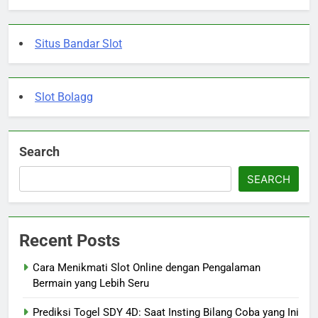
Situs Bandar Slot
Slot Bolagg
Search
SEARCH
Recent Posts
Cara Menikmati Slot Online dengan Pengalaman
Bermain yang Lebih Seru
Prediksi Togel SDY 4D: Saat Insting Bilang Coba yang Ini