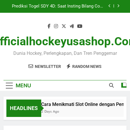
Skip
Prediksi Togel SDY 4D: Saat Insting Bilang Coba
to
yang Ini
content
Cara Analisa Angka Togel 4D Menggunakan Data
Keluaran Harian Kini
Perbedaan Live Casino dan Casino Digital Biasa
yang Wajib Dipahami
fficialhockeyusashop.c
Cara Menikmati Slot Online dengan Pengalaman
Bermain yang Lebih Seru
Dunia Hockey, Perlengkapan, Dan Tren Penggemar
Prediksi Togel SDY 4D: Saat Insting Bilang Coba
yang Ini
NEWSLETTER
RANDOM NEWS
Cara Analisa Angka Togel 4D Menggunakan Data
Keluaran Harian Kini
Perbedaan Live Casino dan Casino Digital Biasa
MENU
yang Wajib Dipahami
Cara Menikmati Slot Online dengan Penga
HEADLINES
2 Days Ago