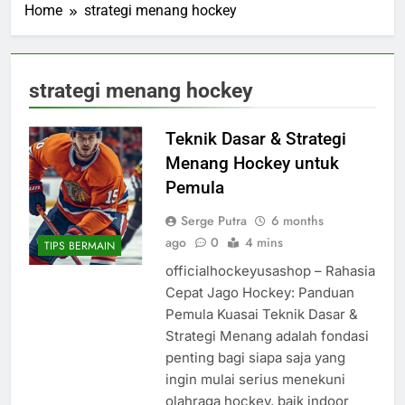
Home
strategi menang hockey
strategi menang hockey
Teknik Dasar & Strategi
Menang Hockey untuk
Pemula
Serge Putra
6 months
ago
0
4 mins
TIPS BERMAIN
officialhockeyusashop – Rahasia
Cepat Jago Hockey: Panduan
Pemula Kuasai Teknik Dasar &
Strategi Menang adalah fondasi
penting bagi siapa saja yang
ingin mulai serius menekuni
olahraga hockey, baik indoor