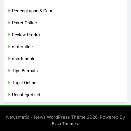
Perlengkapan & Gear
Poker Online
Review Produk
slot online
sportsbook
Tips Bermain
Togel Online
Uncategorized
Newsmatic - News WordPress Theme 2026. Powered By
.
BlazeThemes