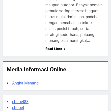
maupun outdoor. Banyak pemain
pemula sering merasa bingung
harus mulai dari mana, padahal
dengan pemahaman teknik
dasar, posisi tubuh, serta
strategi sederhana, peluang
menang bisa meningkat…
Read More
Media Informasi Online
Angka Menang
sbobet88
sbobet