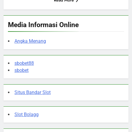
Media Informasi Online
Angka Menang
sbobet88
sbobet
Situs Bandar Slot
Slot Bolagg