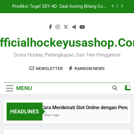
Skip
Prediksi Togel SDY 4D: Saat Insting Bilang Coba
to
yang Ini
content
Cara Analisa Angka Togel 4D Menggunakan Data
Keluaran Harian Kini
Perbedaan Live Casino dan Casino Digital Biasa
yang Wajib Dipahami
fficialhockeyusashop.c
Cara Menikmati Slot Online dengan Pengalaman
Bermain yang Lebih Seru
Dunia Hockey, Perlengkapan, Dan Tren Penggemar
Prediksi Togel SDY 4D: Saat Insting Bilang Coba
yang Ini
NEWSLETTER
RANDOM NEWS
Cara Analisa Angka Togel 4D Menggunakan Data
Keluaran Harian Kini
Perbedaan Live Casino dan Casino Digital Biasa
MENU
yang Wajib Dipahami
Cara Menikmati Slot Online dengan Pengal
HEADLINES
2 Days Ago