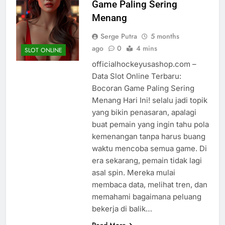
Game Paling Sering
Menang
Serge Putra
5 months
ago
0
4 mins
SLOT ONLINE
officialhockeyusashop.com –
Data Slot Online Terbaru:
Bocoran Game Paling Sering
Menang Hari Ini! selalu jadi topik
yang bikin penasaran, apalagi
buat pemain yang ingin tahu pola
kemenangan tanpa harus buang
waktu mencoba semua game. Di
era sekarang, pemain tidak lagi
asal spin. Mereka mulai
membaca data, melihat tren, dan
memahami bagaimana peluang
bekerja di balik…
Read More