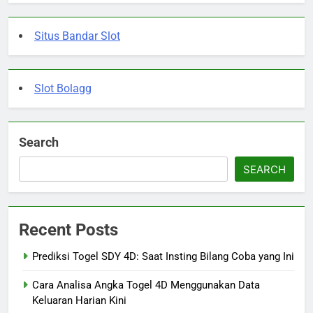
Situs Bandar Slot
Slot Bolagg
Search
SEARCH
Recent Posts
Prediksi Togel SDY 4D: Saat Insting Bilang Coba yang Ini
Cara Analisa Angka Togel 4D Menggunakan Data
Keluaran Harian Kini