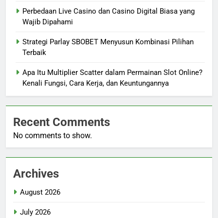
Perbedaan Live Casino dan Casino Digital Biasa yang
Wajib Dipahami
Strategi Parlay SBOBET Menyusun Kombinasi Pilihan
Terbaik
Apa Itu Multiplier Scatter dalam Permainan Slot Online?
Kenali Fungsi, Cara Kerja, dan Keuntungannya
Recent Comments
No comments to show.
Archives
August 2026
July 2026