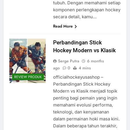
tubuh. Dengan memahami setiap
komponen perlengkapan hockey
secara detail, kamu…
Read More
Perbandingan Stick
Hockey Modern vs Klasik
Serge Putra
6 months
ago
0
4 mins
officialhockeyusashop –
REVIEW PRODUK
Perbandingan Stick Hockey
Modern vs Klasik menjadi topik
penting bagi pemain yang ingin
memahami evolusi performa,
teknologi, dan kenyamanan
dalam permainan hoki masa kini.
Dalam beberapa tahun terakhir,