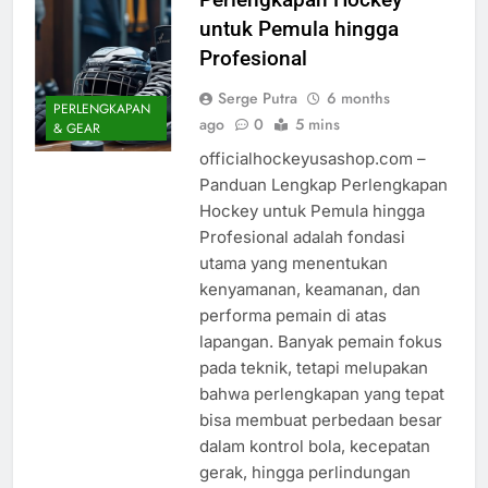
untuk Pemula hingga
Profesional
Serge Putra
6 months
PERLENGKAPAN
ago
0
5 mins
& GEAR
officialhockeyusashop.com –
Panduan Lengkap Perlengkapan
Hockey untuk Pemula hingga
Profesional adalah fondasi
utama yang menentukan
kenyamanan, keamanan, dan
performa pemain di atas
lapangan. Banyak pemain fokus
pada teknik, tetapi melupakan
bahwa perlengkapan yang tepat
bisa membuat perbedaan besar
dalam kontrol bola, kecepatan
gerak, hingga perlindungan