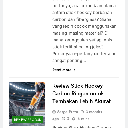
bertanya, apa perbedaan utama
antara stick hockey berbahan
carbon dan fiberglass? Siapa
yang lebih cocok menggunakan
masing-masing material? Di
mana keunggulan setiap jenis
stick terlihat paling jelas?
Pertanyaan-pertanyaan tersebut
sangat penting…
Read More
Review Stick Hockey
Carbon Ringan untuk
Tembakan Lebih Akurat
Serge Putra
3 months
ago
0
6 mins
REVIEW PRODUK
Review Stick Hockey Carbon