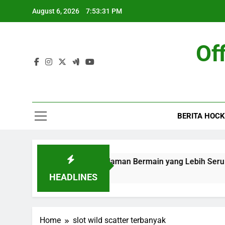
Skip
August 6, 2026
7:53:31 PM
to
content
Of
BERITA HOCK
ot Online dengan Pengalaman Bermain yang Lebih Seru
HEADLINES
Home
slot wild scatter terbanyak