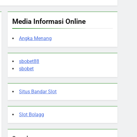
Media Informasi Online
Angka Menang
sbobet88
sbobet
Situs Bandar Slot
Slot Bolagg