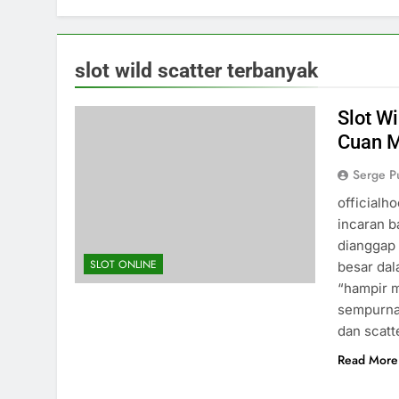
slot wild scatter terbanyak
Slot W
Cuan 
Serge P
officialh
incaran b
dianggap
SLOT ONLINE
besar da
“hampir m
sempurna
dan scatt
Read More