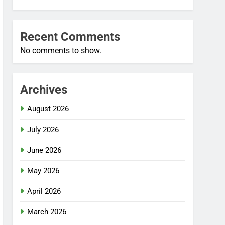
Recent Comments
No comments to show.
Archives
August 2026
July 2026
June 2026
May 2026
April 2026
March 2026