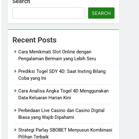
Search
SEARCH
Recent Posts
Cara Menikmati Slot Online dengan
Pengalaman Bermain yang Lebih Seru
Prediksi Togel SDY 4D: Saat Insting Bilang
Coba yang Ini
Cara Analisa Angka Togel 4D Menggunakan
Data Keluaran Harian Kini
Perbedaan Live Casino dan Casino Digital
Biasa yang Wajib Dipahami
Strategi Parlay SBOBET Menyusun Kombinasi
Pilihan Terbaik