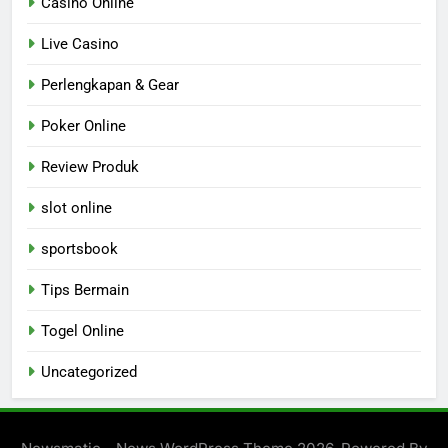
Casino Online
Live Casino
Perlengkapan & Gear
Poker Online
Review Produk
slot online
sportsbook
Tips Bermain
Togel Online
Uncategorized