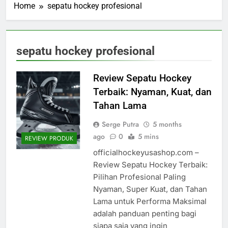
Home
sepatu hockey profesional
sepatu hockey profesional
Review Sepatu Hockey
Terbaik: Nyaman, Kuat, dan
Tahan Lama
Serge Putra
5 months
ago
0
5 mins
REVIEW PRODUK
officialhockeyusashop.com –
Review Sepatu Hockey Terbaik:
Pilihan Profesional Paling
Nyaman, Super Kuat, dan Tahan
Lama untuk Performa Maksimal
adalah panduan penting bagi
siapa saja yang ingin