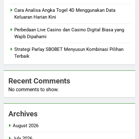
Cara Analisa Angka Togel 4D Menggunakan Data
Keluaran Harian Kini
Perbedaan Live Casino dan Casino Digital Biasa yang
Wajib Dipahami
Strategi Parlay SBOBET Menyusun Kombinasi Pilihan
Terbaik
Recent Comments
No comments to show.
Archives
August 2026
July 2026