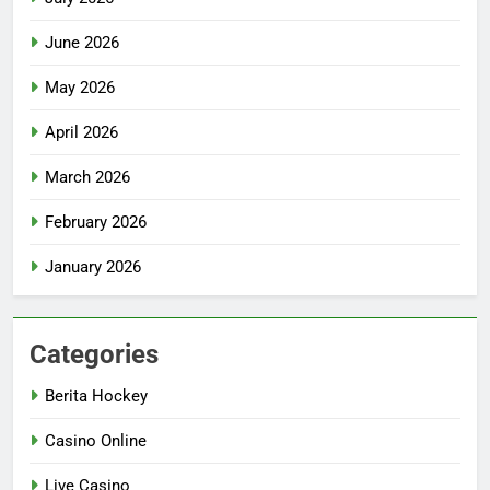
June 2026
May 2026
April 2026
March 2026
February 2026
January 2026
Categories
Berita Hockey
Casino Online
Live Casino