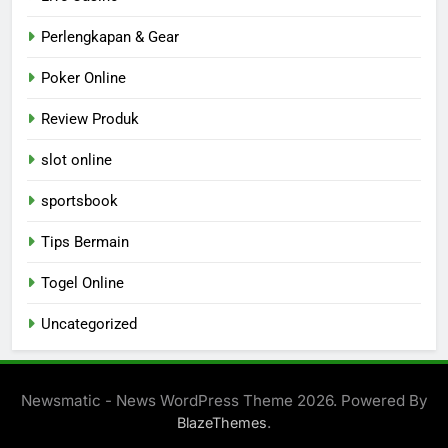
Perlengkapan & Gear
Poker Online
Review Produk
slot online
sportsbook
Tips Bermain
Togel Online
Uncategorized
Newsmatic - News WordPress Theme 2026. Powered By
.
BlazeThemes