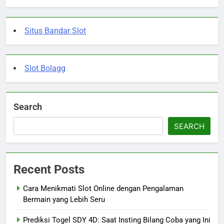
Situs Bandar Slot
Slot Bolagg
Search
SEARCH
Recent Posts
Cara Menikmati Slot Online dengan Pengalaman
Bermain yang Lebih Seru
Prediksi Togel SDY 4D: Saat Insting Bilang Coba yang Ini