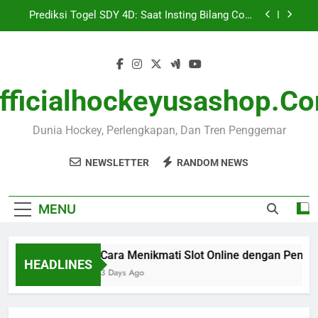
Skip
Prediksi Togel SDY 4D: Saat Insting Bilang Coba
to
yang Ini
content
Cara Analisa Angka Togel 4D Menggunakan Data
Keluaran Harian Kini
Perbedaan Live Casino dan Casino Digital Biasa
yang Wajib Dipahami
fficialhockeyusashop.c
Cara Menikmati Slot Online dengan Pengalaman
Bermain yang Lebih Seru
Dunia Hockey, Perlengkapan, Dan Tren Penggemar
Prediksi Togel SDY 4D: Saat Insting Bilang Coba
yang Ini
NEWSLETTER
RANDOM NEWS
Cara Analisa Angka Togel 4D Menggunakan Data
Keluaran Harian Kini
Perbedaan Live Casino dan Casino Digital Biasa
MENU
yang Wajib Dipahami
Cara Menikmati Slot Online dengan Penga
HEADLINES
3 Days Ago