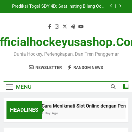
Skip
Prediksi Togel SDY 4D: Saat Insting Bilang Coba
to
yang Ini
content
Cara Analisa Angka Togel 4D Menggunakan Data
Keluaran Harian Kini
Perbedaan Live Casino dan Casino Digital Biasa
yang Wajib Dipahami
fficialhockeyusashop.c
Cara Menikmati Slot Online dengan Pengalaman
Bermain yang Lebih Seru
Dunia Hockey, Perlengkapan, Dan Tren Penggemar
Prediksi Togel SDY 4D: Saat Insting Bilang Coba
yang Ini
NEWSLETTER
RANDOM NEWS
Cara Analisa Angka Togel 4D Menggunakan Data
Keluaran Harian Kini
Perbedaan Live Casino dan Casino Digital Biasa
MENU
yang Wajib Dipahami
Cara Menikmati Slot Online dengan Penga
HEADLINES
1 Day Ago