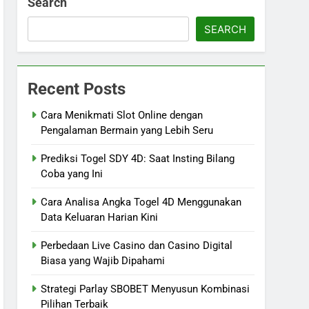
Search
SEARCH
Recent Posts
Cara Menikmati Slot Online dengan
Pengalaman Bermain yang Lebih Seru
Prediksi Togel SDY 4D: Saat Insting Bilang
Coba yang Ini
Cara Analisa Angka Togel 4D Menggunakan
Data Keluaran Harian Kini
Perbedaan Live Casino dan Casino Digital
Biasa yang Wajib Dipahami
Strategi Parlay SBOBET Menyusun Kombinasi
Pilihan Terbaik