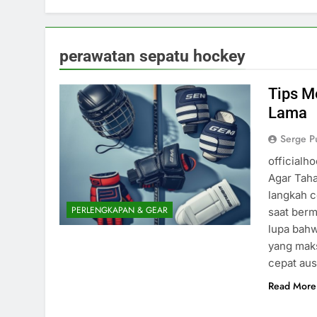
perawatan sepatu hockey
Tips M
Lama
Serge P
official
Agar Taha
langkah 
PERLENGKAPAN & GEAR
saat berm
lupa bahw
yang maks
cepat au
Read More