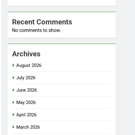
Recent Comments
No comments to show.
Archives
August 2026
July 2026
June 2026
May 2026
April 2026
March 2026