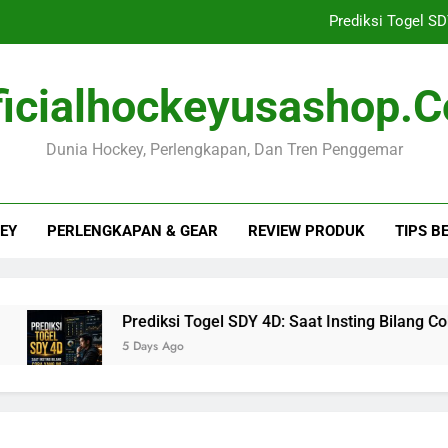
Prediksi Togel SD
Cara Analisa Angka Togel 4D M
ficialhockeyusashop.
Perbedaan Live Casino dan Cas
Dunia Hockey, Perlengkapan, Dan Tren Penggemar
Cara Menikmati Slot Online denga
Prediksi Togel SD
EY
PERLENGKAPAN & GEAR
REVIEW PRODUK
TIPS B
Cara Analisa Angka Togel 4D M
Perbedaan Live Casino dan Cas
Prediksi Togel SDY 4D: Saat Insting Bilang Coba yang
5 Days Ago