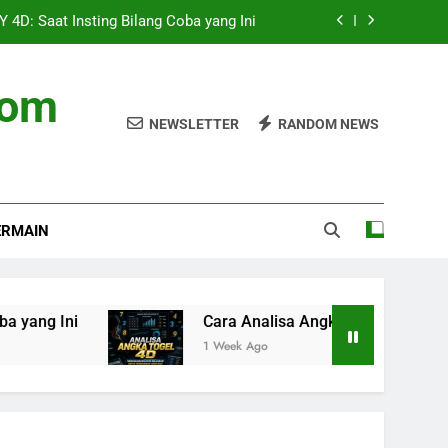
Y 4D: Saat Insting Bilang Coba yang Ini
enggunakan Data Keluaran Harian Kini
com
ino Digital Biasa yang Wajib Dipahami
NEWSLETTER
RANDOM NEWS
n Pengalaman Bermain yang Lebih Seru
Y 4D: Saat Insting Bilang Coba yang Ini
ERMAIN
enggunakan Data Keluaran Harian Kini
ino Digital Biasa yang Wajib Dipahami
 Ini
Cara Analisa Angka Togel 4D Menggunaka
1 Week Ago