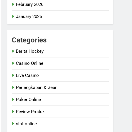
February 2026
January 2026
Categories
Berita Hockey
Casino Online
Live Casino
Perlengkapan & Gear
Poker Online
Review Produk
slot online