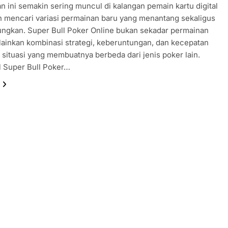
n ini semakin sering muncul di kalangan pemain kartu digital
n mencari variasi permainan baru yang menantang sekaligus
ngkan. Super Bull Poker Online bukan sekadar permainan
lainkan kombinasi strategi, keberuntungan, dan kecepatan
ituasi yang membuatnya berbeda dari jenis poker lain.
 Super Bull Poker…