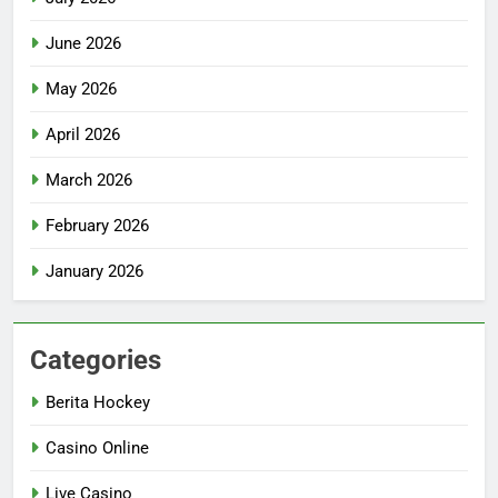
June 2026
May 2026
April 2026
March 2026
February 2026
January 2026
Categories
Berita Hockey
Casino Online
Live Casino