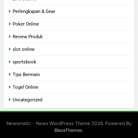
Perlengkapan & Gear
Poker Online
Review Produk
slot online
sportsbook
Tips Bermain
Togel Online
Uncategorized
Newsmatic - News WordPress Theme 2026. Powered By
.
BlazeThemes