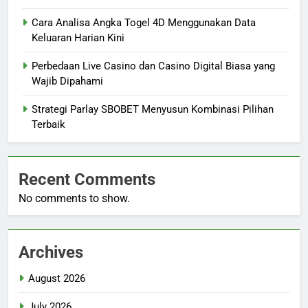
Cara Analisa Angka Togel 4D Menggunakan Data
Keluaran Harian Kini
Perbedaan Live Casino dan Casino Digital Biasa yang
Wajib Dipahami
Strategi Parlay SBOBET Menyusun Kombinasi Pilihan
Terbaik
Recent Comments
No comments to show.
Archives
August 2026
July 2026