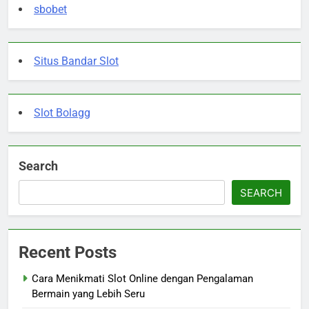
sbobet
Situs Bandar Slot
Slot Bolagg
Search
SEARCH
Recent Posts
Cara Menikmati Slot Online dengan Pengalaman
Bermain yang Lebih Seru