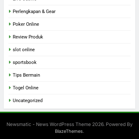
Perlengkapan & Gear
Poker Online
Review Produk
slot online
sportsbook
Tips Bermain
Togel Online
Uncategorized
Newsmatic - News WordPress Theme 2026. Powered By
.
BlazeThemes