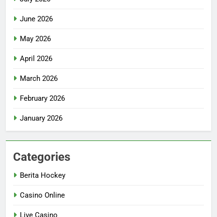
June 2026
May 2026
April 2026
March 2026
February 2026
January 2026
Categories
Berita Hockey
Casino Online
Live Casino