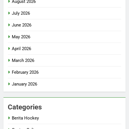
August 2026
July 2026
June 2026
May 2026
April 2026
March 2026
February 2026
January 2026
Categories
Berita Hockey