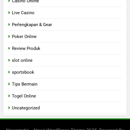
Casino Online
Live Casino
Perlengkapan & Gear
Poker Online
Review Produk
slot online
sportsbook
Tips Bermain
Togel Online
Uncategorized