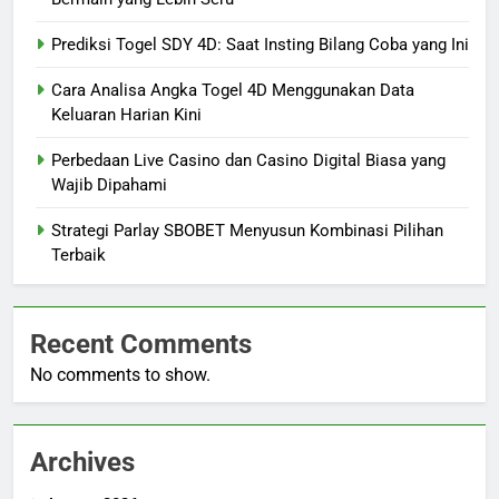
Prediksi Togel SDY 4D: Saat Insting Bilang Coba yang Ini
Cara Analisa Angka Togel 4D Menggunakan Data
Keluaran Harian Kini
Perbedaan Live Casino dan Casino Digital Biasa yang
Wajib Dipahami
Strategi Parlay SBOBET Menyusun Kombinasi Pilihan
Terbaik
Recent Comments
No comments to show.
Archives