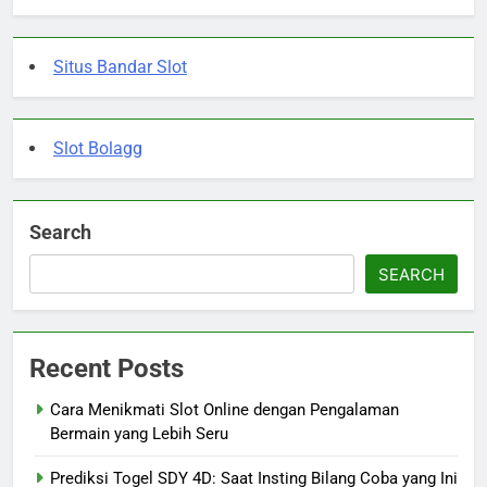
Situs Bandar Slot
Slot Bolagg
Search
SEARCH
Recent Posts
Cara Menikmati Slot Online dengan Pengalaman
Bermain yang Lebih Seru
Prediksi Togel SDY 4D: Saat Insting Bilang Coba yang Ini