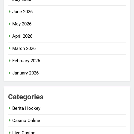
June 2026
May 2026
April 2026
March 2026
February 2026
January 2026
Categories
Berita Hockey
Casino Online
Live Casino