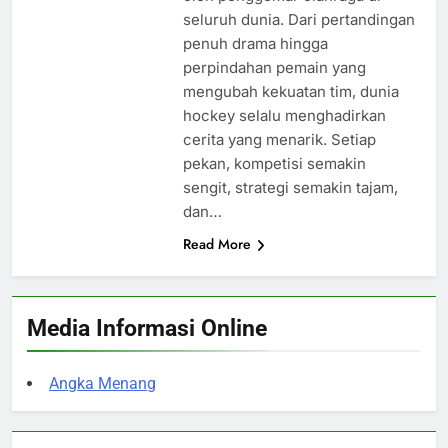
seluruh dunia. Dari pertandingan
penuh drama hingga
perpindahan pemain yang
mengubah kekuatan tim, dunia
hockey selalu menghadirkan
cerita yang menarik. Setiap
pekan, kompetisi semakin
sengit, strategi semakin tajam,
dan…
Read More
Media Informasi Online
Angka Menang