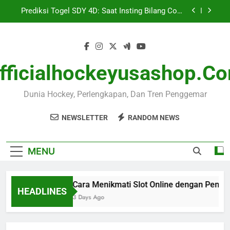
Skip
Prediksi Togel SDY 4D: Saat Insting Bilang Coba
to
yang Ini
content
Cara Analisa Angka Togel 4D Menggunakan Data
Keluaran Harian Kini
Perbedaan Live Casino dan Casino Digital Biasa
yang Wajib Dipahami
fficialhockeyusashop.c
Cara Menikmati Slot Online dengan Pengalaman
Bermain yang Lebih Seru
Dunia Hockey, Perlengkapan, Dan Tren Penggemar
Prediksi Togel SDY 4D: Saat Insting Bilang Coba
yang Ini
NEWSLETTER
RANDOM NEWS
Cara Analisa Angka Togel 4D Menggunakan Data
Keluaran Harian Kini
Perbedaan Live Casino dan Casino Digital Biasa
MENU
yang Wajib Dipahami
Cara Menikmati Slot Online dengan Penga
HEADLINES
3 Days Ago