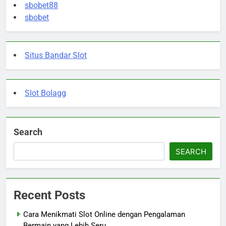
sbobet88
sbobet
Situs Bandar Slot
Slot Bolagg
Search
SEARCH
Recent Posts
Cara Menikmati Slot Online dengan Pengalaman
Bermain yang Lebih Seru