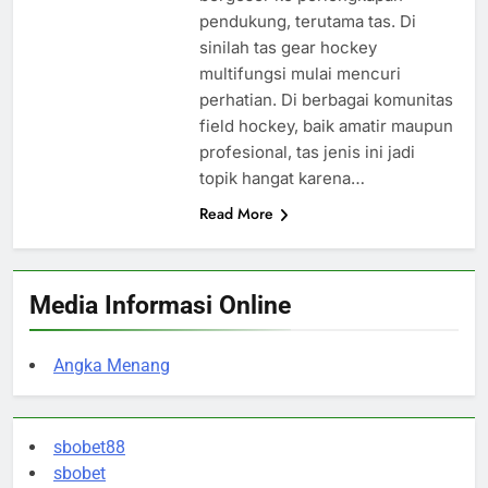
pendukung, terutama tas. Di
sinilah tas gear hockey
multifungsi mulai mencuri
perhatian. Di berbagai komunitas
field hockey, baik amatir maupun
profesional, tas jenis ini jadi
topik hangat karena…
Read More
Media Informasi Online
Angka Menang
sbobet88
sbobet