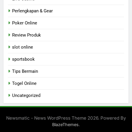
Perlengkapan & Gear
Poker Online
Review Produk
slot online
sportsbook
Tips Bermain
Togel Online
Uncategorized
Newsmatic - News WordPress Theme 2026. Powered By
.
BlazeThemes