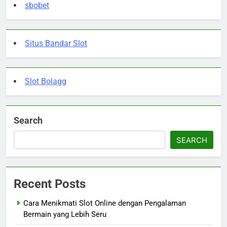
sbobet
Situs Bandar Slot
Slot Bolagg
Search
SEARCH
Recent Posts
Cara Menikmati Slot Online dengan Pengalaman
Bermain yang Lebih Seru