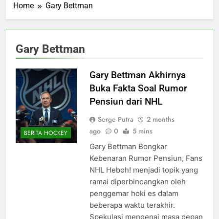
Home
Gary Bettman
Gary Bettman
Gary Bettman Akhirnya
Buka Fakta Soal Rumor
Pensiun dari NHL
Serge Putra
2 months
ago
0
5 mins
BERITA HOCKEY
Gary Bettman Bongkar
Kebenaran Rumor Pensiun, Fans
NHL Heboh! menjadi topik yang
ramai diperbincangkan oleh
penggemar hoki es dalam
beberapa waktu terakhir.
Spekulasi mengenai masa depan