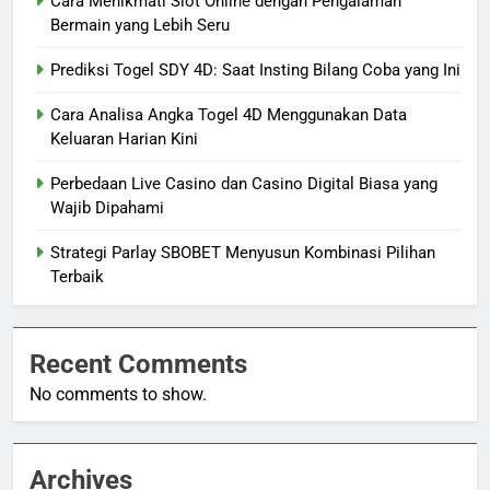
Cara Menikmati Slot Online dengan Pengalaman
Bermain yang Lebih Seru
Prediksi Togel SDY 4D: Saat Insting Bilang Coba yang Ini
Cara Analisa Angka Togel 4D Menggunakan Data
Keluaran Harian Kini
Perbedaan Live Casino dan Casino Digital Biasa yang
Wajib Dipahami
Strategi Parlay SBOBET Menyusun Kombinasi Pilihan
Terbaik
Recent Comments
No comments to show.
Archives