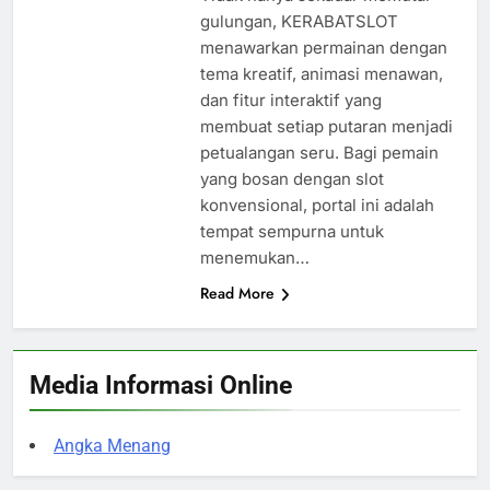
gulungan, KERABATSLOT
menawarkan permainan dengan
tema kreatif, animasi menawan,
dan fitur interaktif yang
membuat setiap putaran menjadi
petualangan seru. Bagi pemain
yang bosan dengan slot
konvensional, portal ini adalah
tempat sempurna untuk
menemukan…
Read More
Media Informasi Online
Angka Menang