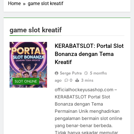
Home
game slot kreatif
game slot kreatif
KERABATSLOT: Portal Slot
Bonanza dengan Tema
Kreatif
Serge Putra
5 months
ago
0
3 mins
SLOT ONLINE
officialhockeyusashop.com –
KERABATSLOT Portal Slot
Bonanza dengan Tema
Permainan Unik menghadirkan
pengalaman bermain slot online
yang benar-benar berbeda.
Tidak hanya sekadar memutar