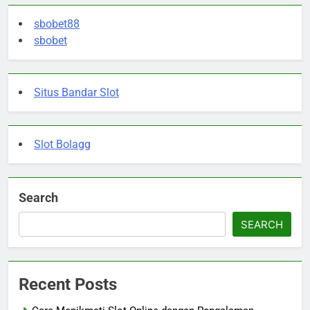
sbobet88
sbobet
Situs Bandar Slot
Slot Bolagg
Search
SEARCH
Recent Posts