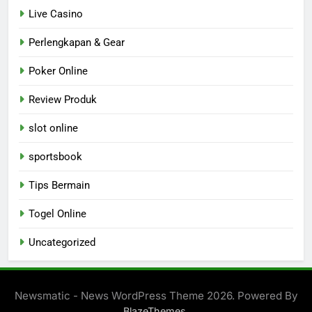
Live Casino
Perlengkapan & Gear
Poker Online
Review Produk
slot online
sportsbook
Tips Bermain
Togel Online
Uncategorized
Newsmatic - News WordPress Theme 2026. Powered By
.
BlazeThemes