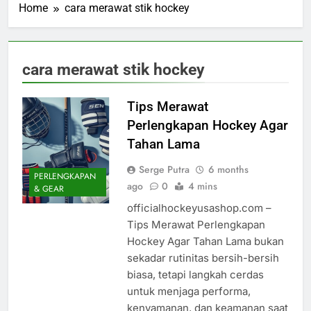
Home
cara merawat stik hockey
cara merawat stik hockey
Tips Merawat
Perlengkapan Hockey Agar
Tahan Lama
Serge Putra
6 months
PERLENGKAPAN
ago
0
4 mins
& GEAR
officialhockeyusashop.com –
Tips Merawat Perlengkapan
Hockey Agar Tahan Lama bukan
sekadar rutinitas bersih-bersih
biasa, tetapi langkah cerdas
untuk menjaga performa,
kenyamanan, dan keamanan saat