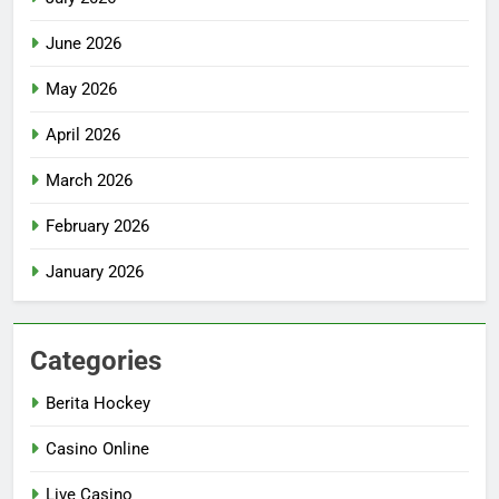
June 2026
May 2026
April 2026
March 2026
February 2026
January 2026
Categories
Berita Hockey
Casino Online
Live Casino