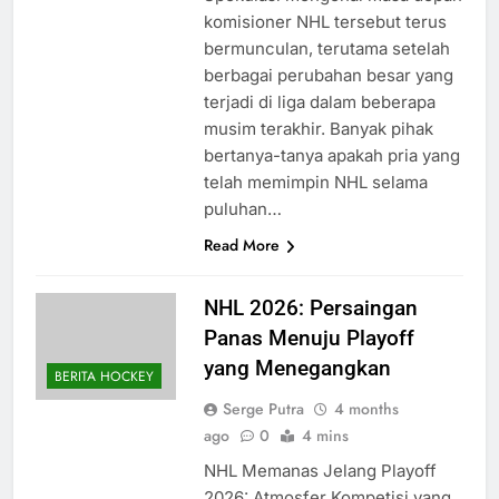
komisioner NHL tersebut terus
bermunculan, terutama setelah
berbagai perubahan besar yang
terjadi di liga dalam beberapa
musim terakhir. Banyak pihak
bertanya-tanya apakah pria yang
telah memimpin NHL selama
puluhan…
Read More
NHL 2026: Persaingan
Panas Menuju Playoff
yang Menegangkan
BERITA HOCKEY
Serge Putra
4 months
ago
0
4 mins
NHL Memanas Jelang Playoff
2026: Atmosfer Kompetisi yang