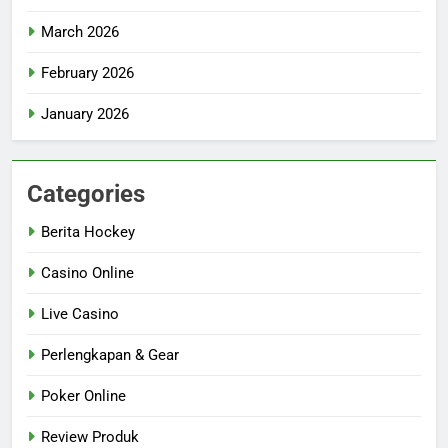
March 2026
February 2026
January 2026
Categories
Berita Hockey
Casino Online
Live Casino
Perlengkapan & Gear
Poker Online
Review Produk