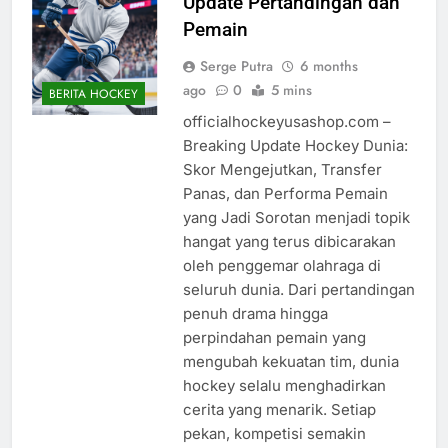
Update Pertandingan dan
Pemain
Serge Putra
6 months
ago
0
5 mins
BERITA HOCKEY
officialhockeyusashop.com –
Breaking Update Hockey Dunia:
Skor Mengejutkan, Transfer
Panas, dan Performa Pemain
yang Jadi Sorotan menjadi topik
hangat yang terus dibicarakan
oleh penggemar olahraga di
seluruh dunia. Dari pertandingan
penuh drama hingga
perpindahan pemain yang
mengubah kekuatan tim, dunia
hockey selalu menghadirkan
cerita yang menarik. Setiap
pekan, kompetisi semakin