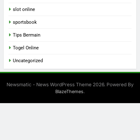
slot online
sportsbook
Tips Bermain
Togel Online
Uncategorized
Newsmatic - News WordPress Theme 2026. Powered By
.
BlazeThemes