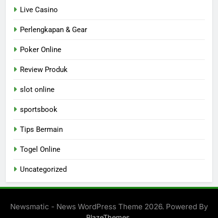
Live Casino
Perlengkapan & Gear
Poker Online
Review Produk
slot online
sportsbook
Tips Bermain
Togel Online
Uncategorized
Newsmatic - News WordPress Theme 2026. Powered By
.
BlazeThemes