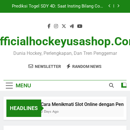
Skip
Prediksi Togel SDY 4D: Saat Insting Bilang Coba
to
yang Ini
content
Cara Analisa Angka Togel 4D Menggunakan Data
Keluaran Harian Kini
Perbedaan Live Casino dan Casino Digital Biasa
yang Wajib Dipahami
fficialhockeyusashop.c
Cara Menikmati Slot Online dengan Pengalaman
Bermain yang Lebih Seru
Dunia Hockey, Perlengkapan, Dan Tren Penggemar
Prediksi Togel SDY 4D: Saat Insting Bilang Coba
yang Ini
NEWSLETTER
RANDOM NEWS
Cara Analisa Angka Togel 4D Menggunakan Data
Keluaran Harian Kini
Perbedaan Live Casino dan Casino Digital Biasa
MENU
yang Wajib Dipahami
Cara Menikmati Slot Online dengan Penga
HEADLINES
3 Days Ago