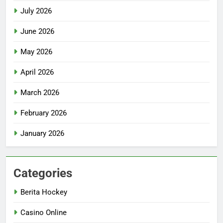
July 2026
June 2026
May 2026
April 2026
March 2026
February 2026
January 2026
Categories
Berita Hockey
Casino Online